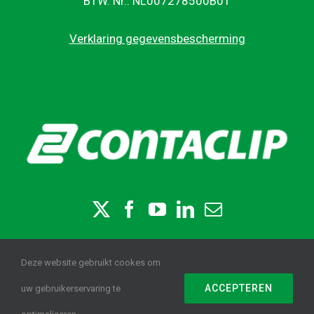
BTW. Nr.: NL007278500B01
Verklaring gegevensbescherming
Deze website gebruikt cookes om
ACCEPTEREN
uw gebruikerservaring te